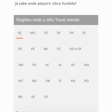
Já sabe onde adquirir sílica fundida?
Regiões onde a Alfa Trend atende
RJ
MG
ES
SP
PR
SC
RS
PE
BA
CE
GO e DF
AM
PA
AC
AL
AP
MA
MT
MS
PB
PI
RN
RO
RR
SE
TO