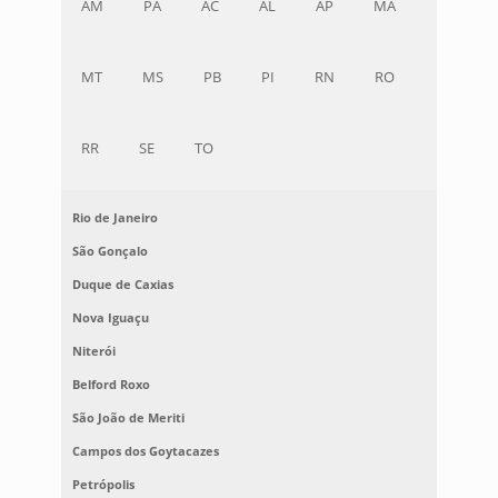
AM
PA
AC
AL
AP
MA
MT
MS
PB
PI
RN
RO
RR
SE
TO
Rio de Janeiro
São Gonçalo
Duque de Caxias
Nova Iguaçu
Niterói
Belford Roxo
São João de Meriti
Campos dos Goytacazes
Petrópolis