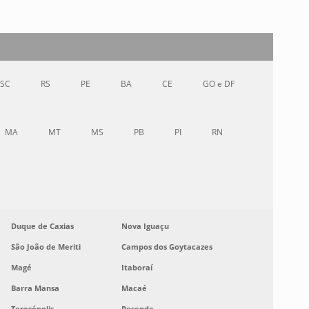
SC
RS
PE
BA
CE
GO e DF
MA
MT
MS
PB
PI
RN
Duque de Caxias
Nova Iguaçu
São João de Meriti
Campos dos Goytacazes
Magé
Itaboraí
Barra Mansa
Macaé
Teresópolis
Resende