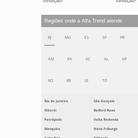
fundição?
fundição?
Regiões onde a Alfa Trend atende
RJ
MG
ES
SP
PR
AM
PA
AC
AL
AP
RO
RR
SE
TO
Rio de Janeiro
São Gonçalo
Niterói
Belford Roxo
Petrópolis
Volta Redonda
Mesquita
Nova Friburgo
Cabo Frio
Nilópolis