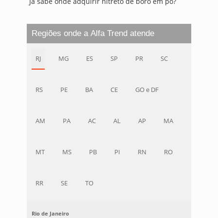
Já sabe onde adquirir nitreto de boro em pó?
Regiões onde a Alfa Trend atende
RJ
MG
ES
SP
PR
SC
RS
PE
BA
CE
GO e DF
AM
PA
AC
AL
AP
MA
MT
MS
PB
PI
RN
RO
RR
SE
TO
Rio de Janeiro