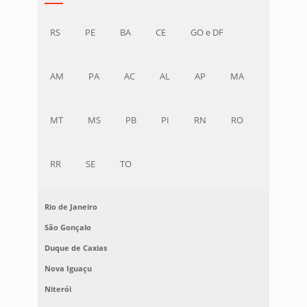
RS
PE
BA
CE
GO e DF
AM
PA
AC
AL
AP
MA
MT
MS
PB
PI
RN
RO
RR
SE
TO
Rio de Janeiro
São Gonçalo
Duque de Caxias
Nova Iguaçu
Niterói