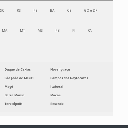
SC
RS
PE
BA
CE
GO e DF
MA
MT
MS
PB
PI
RN
Duque de Caxias
Nova Iguaçu
São João de Meriti
Campos dos Goytacazes
Magé
Itaboraí
Barra Mansa
Macaé
Teresópolis
Resende