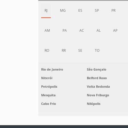
RJ
MG
ES
SP
PR
AM
PA
AC
AL
AP
RO
RR
SE
TO
Rio de Janeiro
São Gonçalo
Niterói
Belford Roxo
Petrópolis
Volta Redonda
Mesquita
Nova Friburgo
Cabo Frio
Nilópolis